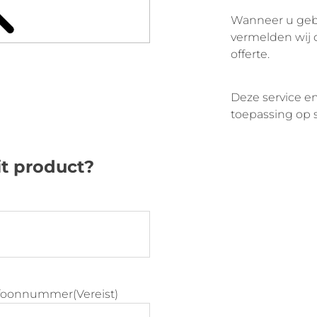
Wanneer u gebr
vermelden wij 
offerte.
Deze service en
toepassing op s
it product?
efoonnummer
(Vereist)