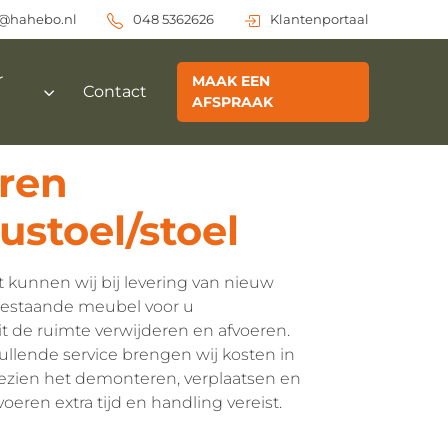
o@hahebo.nl
048 5362626
Klantenportaal
r
MAAK EEN
Contact
AFSPRAAK
ren
ustoel/stoel
 kunnen wij bij levering van nieuw
bestaande meubel voor u
t de ruimte verwijderen en afvoeren.
ullende service brengen wij kosten in
ezien het demonteren, verplaatsen en
oeren extra tijd en handling vereist.