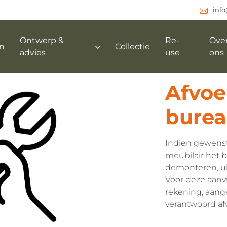
inf
Ontwerp &
Re-
Ove
n
Collectie
advies
use
ons
Afvoe
burea
Indien gewenst
meubilair het 
demonteren, ui
Voor deze aanv
rekening, aang
verantwoord afv