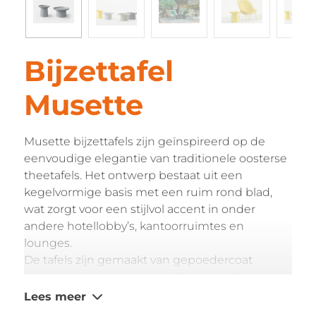
Bijzettafel
Musette
Musette bijzettafels zijn geïnspireerd op de
eenvoudige elegantie van traditionele oosterse
theetafels. Het ontwerp bestaat uit een
kegelvormige basis met een ruim rond blad,
wat zorgt voor een stijlvol accent in onder
andere hotellobby’s, kantoorruimtes en
lounges.
De tafels zijn gemaakt van gepoedercoat
aluminium en combineren functionaliteit met
een uitgesproken uitstraling. Verkrijgbaar in
Lees meer
drie standaardkleuren of in elke gewenste RAL-