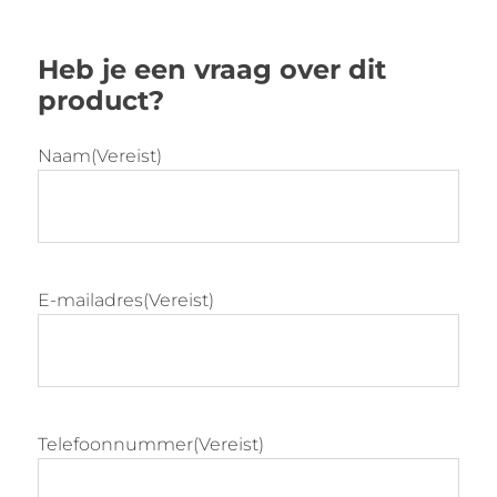
kleur.
De tafel is voorzien van onderstaande
specificaties:
Heb je een vraag over dit
Kleuren: olijfgroen, zijdegrijs, lichtgrijs, RAL
product?
kleur
Verkrijgbaar als bijzettafel (∅ 50 cm, hoogte
46 cm) of salontafel (∅ 70 cm, hoogte 36
Naam
(Vereist)
cm)
E-mailadres
(Vereist)
Telefoonnummer
(Vereist)