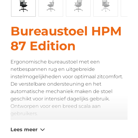
Bureaustoel HPM
87 Edition
Ergonomische bureaustoel met een
netbespannen rug en uitgebreide
instelmogelijkheden voor optimaal zitcomfort.
De verstelbare ondersteuning en het
automatische mechaniek maken de stoel
geschikt voor intensief dagelijks gebruik.
Ontworpen voor een breed scala aan
gebruikers.
De stoel is voorzien van onderstaande
specificaties:
Lees meer
In hoogte verstelbare netbespannen rug