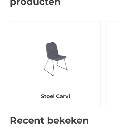
producten
Stoel Carvi
Fa
Recent bekeken