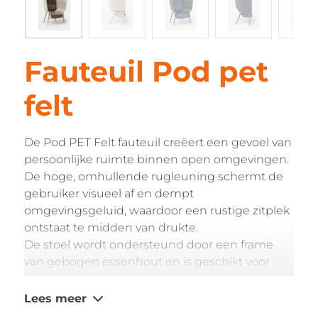
Fauteuil Pod pet
felt
De Pod PET Felt fauteuil creëert een gevoel van
persoonlijke ruimte binnen open omgevingen.
De hoge, omhullende rugleuning schermt de
gebruiker visueel af en dempt
omgevingsgeluid, waardoor een rustige zitplek
ontstaat te midden van drukte.
De stoel wordt ondersteund door een frame
van gebogen essenhout en is geschikt voor
onder andere kantoor breakout-ruimtes,
hotellobby’s, loungezones en publieke
Lees meer
wachtruimtes waar behoefte is aan een