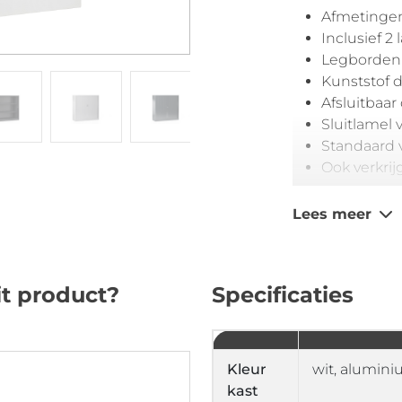
Afmetingen
Inclusief 2
Legborden i
Kunststof 
Afsluitbaar
Sluitlamel 
Standaard v
Ook verkrij
Lees meer
it product?
Specificaties
Kleur
wit, aluminiu
kast