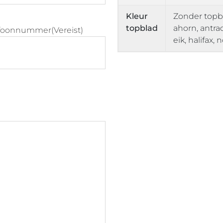
Kleur
Zonder topbla
topblad
ahorn, antrac
efoonnummer
(Vereist)
eik, halifax,