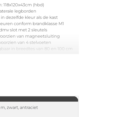
: 118x120x43cm (hbd)
 laterale legborden
n dezelfde kleur als de kast
deuren conform brandklasse M1
 dmv slot met 2 sleutels
voorzien van magneetsluiting
oorzien van 4 stelvoeten
gbaar in breedtes van 80 en 100 cm
m, zwart, antraciet