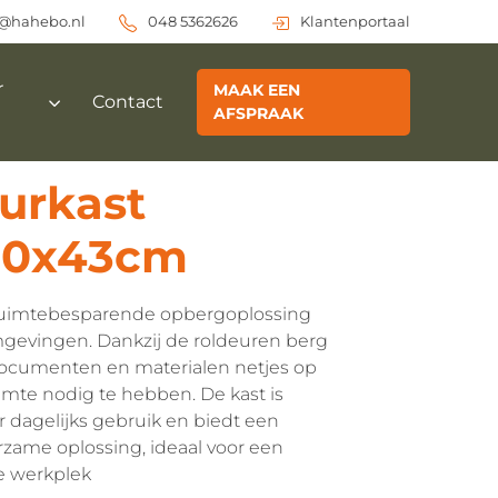
o@hahebo.nl
048 5362626
Klantenportaal
r
MAAK EEN
Contact
AFSPRAAK
urkast
20x43cm
ruimtebesparende opbergoplossing
gevingen. Dankzij de roldeuren berg
ocumenten en materialen netjes op
imte nodig te hebben. De kast is
 dagelijks gebruik en biedt een
rzame oplossing, ideaal voor een
e werkplek