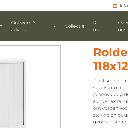
inf
Ontwerp &
Re-
Ove
n
Collectie
advies
use
ons
Rolde
118x1
Praktische en 
voor kantoorom
je eenvoudig d
zonder extra ru
ontworpen voor
stevige en duu
georganiseerd