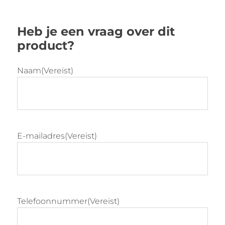
afwerking
Verchroomd sledeframe
Heb je een vraag over dit
Stapelbaar tot 6 stuks
product?
Stapelbeschermer
Garantie: 5 jaar
Naam
(Vereist)
E-mailadres
(Vereist)
Telefoonnummer
(Vereist)