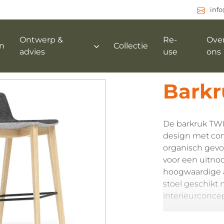
inf
Ontwerp &
Re-
Ove
n
Collectie
advies
use
ons
Barkr
De barkruk TWI
design met comf
organisch gevo
voor een uitnod
hoogwaardige a
stoel geschikt
interieurconce