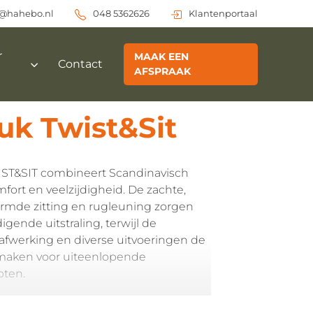
o@hahebo.nl
048 5362626
Klantenportaal
r
MAAK EEN
Contact
AFSPRAAK
uk Twist&Sit
ST&SIT combineert Scandinavisch
ort en veelzijdigheid. De zachte,
rmde zitting en rugleuning zorgen
igende uitstraling, terwijl de
fwerking en diverse uitvoeringen de
 maken voor uiteenlopende
pten.