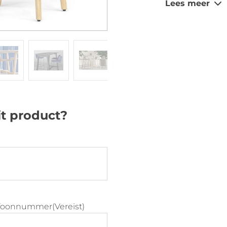
Lees meer
Dankzij de rui
stofferingen l
afstemmen op e
comfortabele z
uitstekende ke
informele over
en moderne we
it product?
De TWIST&SIT b
functionaliteit
efoonnummer
(Vereist)