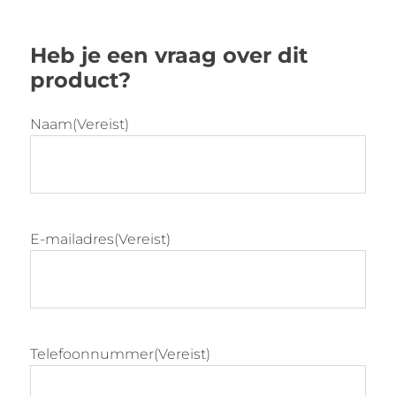
Armleuningen verstelbaar in hoogte en
breedte
Heb je een vraag over dit
Verstelbare zithoogte en zitdiepte
product?
Rugneiging in 3 standen blokkeerbaar
Verstelbare weerstand
Verstelbare lendesteun
Naam
(Vereist)
Wielen geschikt voor tapijt en harde
ondergrond
E-mailadres
(Vereist)
Telefoonnummer
(Vereist)