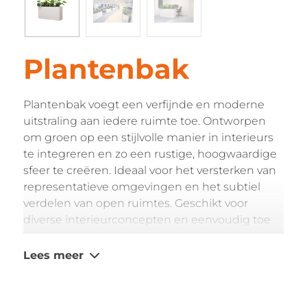
Plantenbak
Plantenbak voegt een verfijnde en moderne
uitstraling aan iedere ruimte toe. Ontworpen
om groen op een stijlvolle manier in interieurs
te integreren en zo een rustige, hoogwaardige
sfeer te creëren. Ideaal voor het versterken van
representatieve omgevingen en het subtiel
verdelen van open ruimtes. Geschikt voor
diverse interieurconcepten en eenvoudig toe
te passen.
De plantenbak is voorzien van onderstaande
Lees meer
specificaties:
Volledig op maat te realiseren
Diverse materiaaluitvoeringen mogelijk,