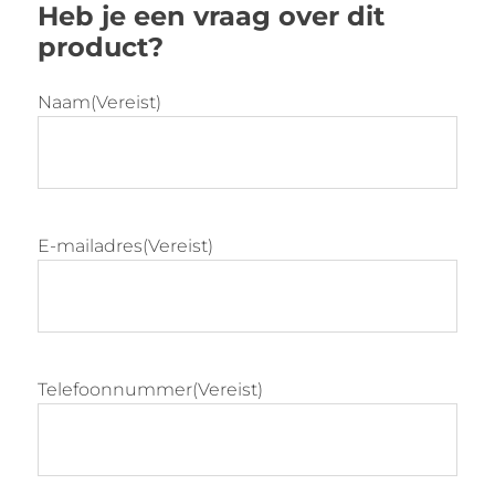
Heb je een vraag over dit
zoals metaal of melamine
product?
Mogelijkheid te combineren met akoestiek
en afwerken met PET-vilt
Leverbaar in verrijdbare varianten
Naam
(Vereist)
Vrije keuze in kleur
E-mailadres
(Vereist)
Telefoonnummer
(Vereist)