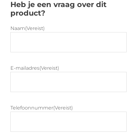
Heb je een vraag over dit
Afmeting van de kap: 22 cm
product?
Afmeting van het onderstel: ∅ 20 cm
Verkrijgbaar in 11 kleuren
Naam
(Vereist)
E-mailadres
(Vereist)
Telefoonnummer
(Vereist)