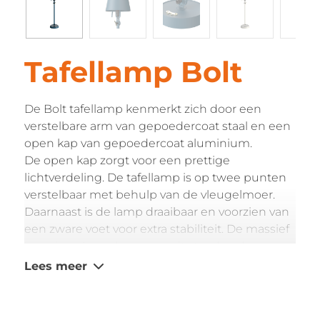
Tafellamp Bolt
De Bolt tafellamp kenmerkt zich door een
verstelbare arm van gepoedercoat staal en een
open kap van gepoedercoat aluminium.
De open kap zorgt voor een prettige
lichtverdeling. De tafellamp is op twee punten
verstelbaar met behulp van de vleugelmoer.
Daarnaast is de lamp draaibaar en voorzien van
een zware voet voor extra stabiliteit. De massief
messing vleugelmoer wordt standaard
meegeleverd.
De lamp is voorzien van
Lees meer
onderstaande specificaties:
Kabellengte: 230 cm
Hoogte: 78 cm