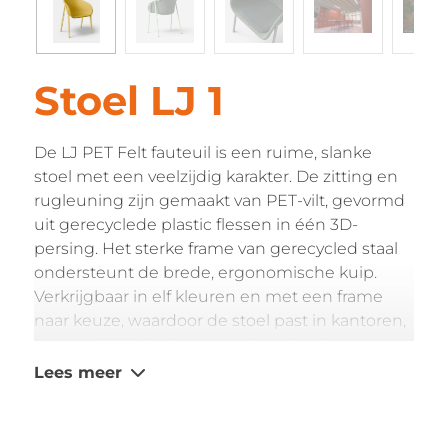
Stoel LJ 1
De LJ PET Felt fauteuil is een ruime, slanke
stoel met een veelzijdig karakter. De zitting en
rugleuning zijn gemaakt van PET-vilt, gevormd
uit gerecyclede plastic flessen in één 3D-
persing. Het sterke frame van gerecycled staal
ondersteunt de brede, ergonomische kuip.
Verkrijgbaar in elf kleuren en met een frame
naar keuze, waardoor de stoel past in kantoren,
horeca, bibliotheken en onderwijsruimtes.
De fauteuil is voorzien van onderstaande
Lees meer
specificaties:
Kleur: 11 PET-viltkleuren
Frame: RAL-kleur