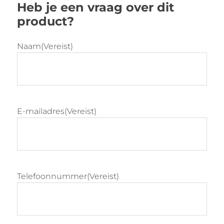
Heb je een vraag over dit
Ruime keuze aan kleuren voor het
product?
zitkussen
Hoogte: 79 cm
Zithoogte: 45 cm
Naam
(Vereist)
E-mailadres
(Vereist)
Telefoonnummer
(Vereist)