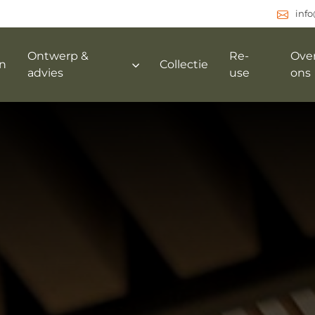
inf
Ontwerp &
Re-
Ove
n
Collectie
advies
use
ons