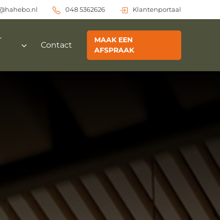
o@hahebo.nl
048 5362626
Klantenportaal
r
MAAK EEN
Contact
AFSPRAAK